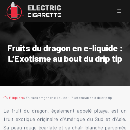
Fruits du dragon en e-liquide :
L’Exotisme au bout du drip tip
/
E-liquides
/ Fruits du dragon en e-liquide : L’Exotisme au bout du drip tip
Le fruit du dragon, également appelé pitaya, est un
fruit exotique originaire d’Amérique du Sud et d’Asie.
Sa peau rouge écarlate et sa chair blanche parsemée